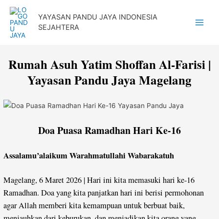
Lewati
YAYASAN PANDU JAYA INDONESIA
ke
SEJAHTERA
Main
konten
Menu
Rumah Asuh Yatim Shoffan Al-Farisi |
Yayasan Pandu Jaya Magelang
Doa Puasa Ramadhan Hari Ke-16
Assalamu’alaikum Warahmatullahi Wabarakatuh
Magelang, 6 Maret 2026 | Hari ini kita memasuki hari ke-16
Ramadhan. Doa yang kita panjatkan hari ini berisi permohonan
agar Allah memberi kita kemampuan untuk berbuat baik,
menjauhkan dari keburukan, dan menjadikan kita orang yang