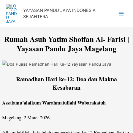
Lewati
YAYASAN PANDU JAYA INDONESIA
ke
SEJAHTERA
Main
konten
Menu
Rumah Asuh Yatim Shoffan Al- Farisi |
Yayasan Pandu Jaya Magelang
Ramadhan Hari ke-12: Doa dan Makna
Kesabaran
Assalamu’alaikum Warahmatullahi Wabarakatuh
Magelang, 2 Maret 2026
Alhamdulillah, kita telah memasuki hari ke-12 Ramadhan. Setiap