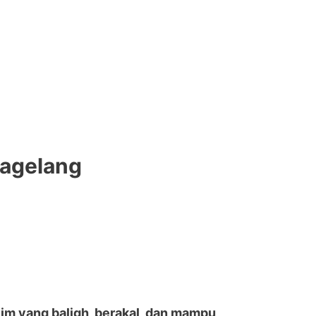
Magelang
im yang baligh, berakal, dan mampu