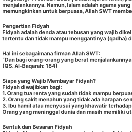
menjalankannya. Namun, Islam adalah agama yang p
memungkinkan untuk berpuasa, Allah SWT member
Pengertian Fidyah
Fidyah adalah denda atau tebusan yang wajib dike
tertentu dan tidak mampu menggantinya (qadha) di 
Hal ini sebagaimana firman Allah SWT:
“Dan bagi orang-orang yang berat menjalankannya 
(QS. Al-Baqarah: 184)
Siapa yang Wajib Membayar Fidyah
?
Fidyah diwajibkan bagi:
1. Orang tua renta
yang sudah tidak mampu berpua
2. Orang sakit menahun
yang tidak ada harapan se
3. Ibu hamil atau menyusui
yang khawatir terhadap 
Orang yang meninggal dunia dan masih memiliki uta
Bentuk dan Besaran Fidyah