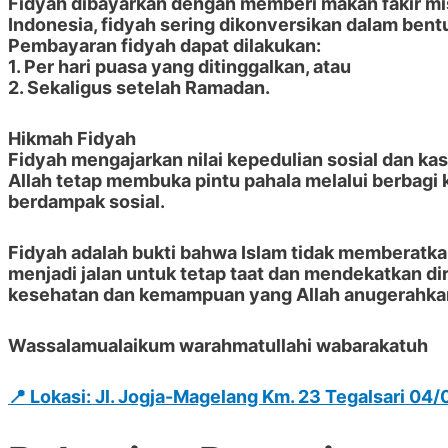
Fidyah dibayarkan dengan
memberi makan fakir mi
Indonesia, fidyah sering dikonversikan dalam bent
Pembayaran fidyah dapat dilakukan:
1. Per hari puasa yang ditinggalkan, atau
2. Sekaligus setelah Ramadan.
Hikmah Fidyah
Fidyah mengajarkan nilai kepedulian sosial dan k
Allah tetap membuka pintu pahala melalui berbagi k
berdampak sosial.
Fidyah adalah bukti bahwa Islam tidak memberatkan
menjadi jalan untuk tetap taat dan mendekatkan d
kesehatan dan kemampuan yang Allah anugerahka
Wassalamualaikum warahmatullahi wabarakatuh
📍
Lokasi: Jl. Jogja-Magelang Km. 23 Tegalsari 04