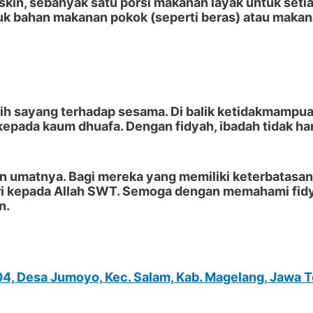
skin
, sebanyak satu porsi makanan layak untuk setia
uk bahan makanan pokok (seperti beras) atau makana
asih sayang terhadap sesama. Di balik ketidakmampu
epada kaum dhuafa. Dengan fidyah, ibadah tidak hany
 umatnya. Bagi mereka yang memiliki keterbatasan fi
iri kepada Allah SWT. Semoga dengan memahami fidy
n.
/04, Desa Jumoyo, Kec. Salam, Kab. Magelang, Jawa 