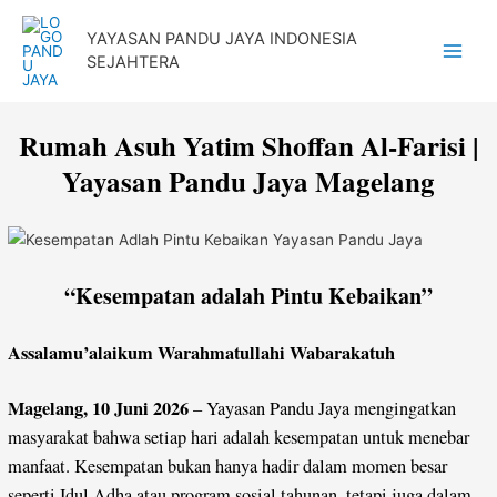
Lewati
YAYASAN PANDU JAYA INDONESIA
ke
SEJAHTERA
Main
konten
Menu
Rumah Asuh Yatim Shoffan Al-Farisi |
Yayasan Pandu Jaya Magelang
“Kesempatan adalah Pintu Kebaikan”
Assalamu’alaikum Warahmatullahi Wabarakatuh
Magelang, 10 Juni 2026
– Yayasan Pandu Jaya mengingatkan
masyarakat bahwa setiap hari adalah kesempatan untuk menebar
manfaat. Kesempatan bukan hanya hadir dalam momen besar
seperti Idul Adha atau program sosial tahunan, tetapi juga dalam