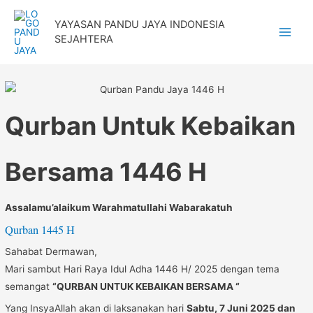
Lewati
YAYASAN PANDU JAYA INDONESIA
ke
SEJAHTERA
Main
konten
Menu
Qurban Untuk Kebaikan
Bersama 1446 H
Assalamu’alaikum Warahmatullahi Wabarakatuh
Qurban 1445 H
Sahabat Dermawan,
Mari sambut Hari Raya Idul Adha 1446 H/ 2025 dengan tema
semangat
“QURBAN UNTUK KEBAIKAN BERSAMA “
Yang InsyaAllah akan di laksanakan hari
Sabtu, 7 Juni 2025 dan