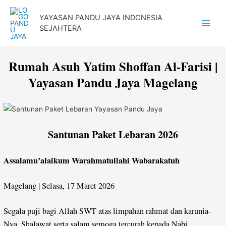
Lewati
YAYASAN PANDU JAYA INDONESIA
ke
SEJAHTERA
Main
konten
Menu
Rumah Asuh Yatim Shoffan Al-Farisi |
Yayasan Pandu Jaya Magelang
Santunan Paket Lebaran 2026
Assalamu’alaikum Warahmatullahi Wabarakatuh
Magelang | Selasa, 17 Maret 2026
Segala puji bagi Allah SWT atas limpahan rahmat dan karunia-
Nya. Shalawat serta salam semoga tercurah kepada Nabi