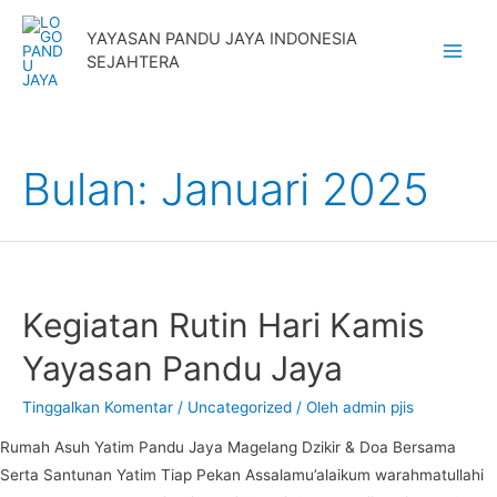
Lewati
YAYASAN PANDU JAYA INDONESIA
ke
SEJAHTERA
Main
konten
Menu
Bulan:
Januari 2025
Kegiatan Rutin Hari Kamis
Yayasan Pandu Jaya
Tinggalkan Komentar
/
Uncategorized
/ Oleh
admin pjis
Rumah Asuh Yatim Pandu Jaya Magelang Dzikir & Doa Bersama
Serta Santunan Yatim Tiap Pekan Assalamu’alaikum warahmatullahi