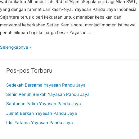
wabarakatuh Alhamdulillahi Rabbil ‘AlaminSegala puji bagi Allah SWT,
yang dengan rahmat dan kasih-Nya, Yayasan Pandu Jaya Indonesia
Sejahtera terus diberi kekuatan untuk menebar kebaikan dan
menyemai keberkahan.Setiap Kamis sore, menjadi momen istimewa
penuh hikmah bagi keluarga besar Yayasan. …
Kegiatan
Selengkapnya »
Rutin
Hari
Pos-pos Terbaru
Kamis
Yayasan
Sedekah Bersama Yayasan Pandu Jaya
Pandu
Jaya
Senin Penuh Berkah Yayasan Pandu Jaya
Santunan Yatim Yayasan Pandu Jaya
Jumat Berkah Yayasan Pandu Jaya
Idul Yatama Yayasan Pandu Jaya