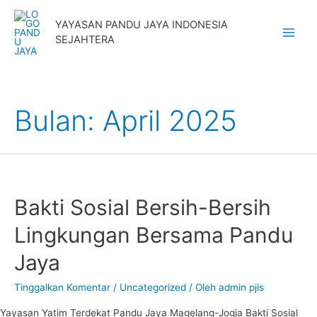
Lewati
YAYASAN PANDU JAYA INDONESIA
ke
SEJAHTERA
Main
konten
Menu
Bulan:
April 2025
Bakti Sosial Bersih-Bersih
Lingkungan Bersama Pandu
Jaya
Tinggalkan Komentar
/
Uncategorized
/ Oleh
admin pjis
Yayasan Yatim Terdekat Pandu Jaya Magelang-Jogja Bakti Sosial