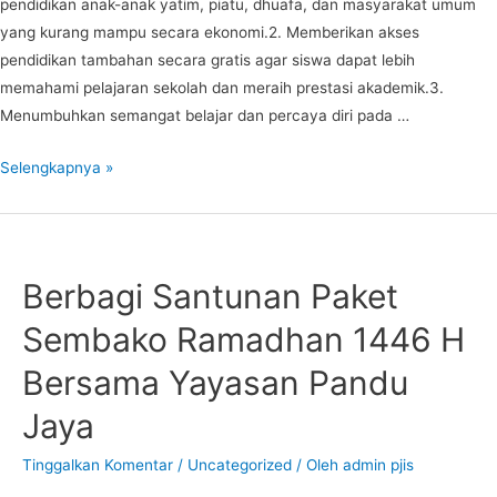
pendidikan anak-anak yatim, piatu, dhuafa, dan masyarakat umum
yang kurang mampu secara ekonomi.2. Memberikan akses
pendidikan tambahan secara gratis agar siswa dapat lebih
memahami pelajaran sekolah dan meraih prestasi akademik.3.
Menumbuhkan semangat belajar dan percaya diri pada …
Bimbel
Selengkapnya »
Gratis
Pandu
Jaya
Berbagi Santunan Paket
Sembako Ramadhan 1446 H
Bersama Yayasan Pandu
Jaya
Tinggalkan Komentar
/
Uncategorized
/ Oleh
admin pjis