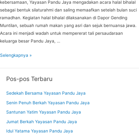
Jaya
kebersamaan, Yayasan Pandu Jaya mengadakan acara halal bihalal
sebagai bentuk silaturahmi dan saling memaafkan setelah bulan suci
ramadhan. Kegiatan halal bihalal dilaksanakan di Dapor Gending
Muntilan, sebuah rumah makan yang asri dan sejuk bernuansa jawa.
Acara ini menjadi wadah untuk mempererat tali persaudaraan
keluarga besar Pandu Jaya, …
Halal
Selengkapnya »
Bihalal
Keluarga
Pos-pos Terbaru
Besar
Pandu
Sedekah Bersama Yayasan Pandu Jaya
Jaya
Senin Penuh Berkah Yayasan Pandu Jaya
Santunan Yatim Yayasan Pandu Jaya
Jumat Berkah Yayasan Pandu Jaya
Idul Yatama Yayasan Pandu Jaya