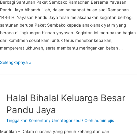
Berbagi Santunan Paket Sembako Ramadhan Bersama Yayasan
Pandu Jaya Alhamdulillah, dalam semangat bulan suci Ramadhan
1446 H, Yayasan Pandu Jaya telah melaksanakan kegiatan berbagi
santunan berupa Paket Sembako kepada anak-anak yatim yang
berada di lingkungan binaan yayasan. Kegiatan ini merupakan bagian
dari komitmen sosial kami untuk terus menebar kebaikan,
mempererat ukhuwah, serta membantu meringankan beban …
Berbagi
Selengkapnya »
Santunan
Paket
Sembako
Ramadhan
Halal Bihalal Keluarga Besar
1446
Pandu Jaya
H
Bersama
Tinggalkan Komentar
/
Uncategorized
/ Oleh
admin pjis
Yayasan
Pandu
Muntilan – Dalam suasana yang penuh kehangatan dan