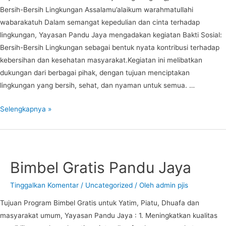
Bersih-Bersih Lingkungan Assalamu’alaikum warahmatullahi
wabarakatuh Dalam semangat kepedulian dan cinta terhadap
lingkungan, Yayasan Pandu Jaya mengadakan kegiatan Bakti Sosial:
Bersih-Bersih Lingkungan sebagai bentuk nyata kontribusi terhadap
kebersihan dan kesehatan masyarakat.Kegiatan ini melibatkan
dukungan dari berbagai pihak, dengan tujuan menciptakan
lingkungan yang bersih, sehat, dan nyaman untuk semua. …
Bakti
Selengkapnya »
Sosial
Bersih-
Bersih
Lingkungan
Bimbel Gratis Pandu Jaya
Bersama
Pandu
Tinggalkan Komentar
/
Uncategorized
/ Oleh
admin pjis
Jaya
Tujuan Program Bimbel Gratis untuk Yatim, Piatu, Dhuafa dan
masyarakat umum, Yayasan Pandu Jaya : 1. Meningkatkan kualitas