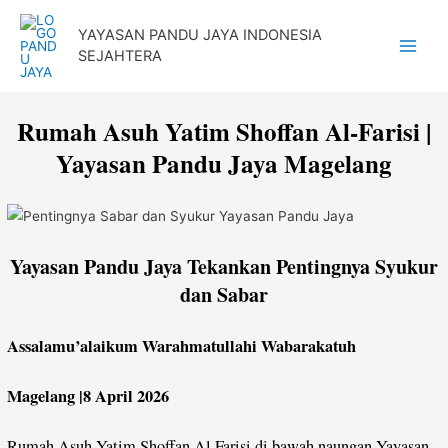
Lewati
YAYASAN PANDU JAYA INDONESIA
ke
SEJAHTERA
Main
konten
Menu
Rumah Asuh Yatim Shoffan Al-Farisi |
Yayasan Pandu Jaya Magelang
Yayasan Pandu Jaya Tekankan Pentingnya Syukur
dan Sabar
Assalamu’alaikum Warahmatullahi Wabarakatuh
Magelang |8 April 2026
Rumah Asuh Yatim Shoffan Al Farisi di bawah naungan Yayasan