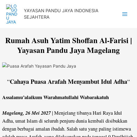
Lewati
YAYASAN PANDU JAYA INDONESIA
ke
SEJAHTERA
Main
konten
Menu
Rumah Asuh Yatim Shoffan Al-Farisi |
Yayasan Pandu Jaya Magelang
Cahaya Puasa Arafah Menyambut Idul Adha
“
“
Assalamu’alaikum Warahmatullahi Wabarakatuh
Magelang, 26 Mei 2027
| Menjelang tibanya Hari Raya Idul
Adha, umat Islam di seluruh penjuru dunia kembali disibukkan
dengan berbagai amalan ibadah. Salah satu yang paling istimewa
adalah puasa Arafah, yang dilaksanakan pada tanggal 9 Dzulhijjah,