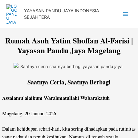
Lewati
YAYASAN PANDU JAYA INDONESIA
ke
SEJAHTERA
Main
konten
Menu
Rumah Asuh Yatim Shoffan Al-Farisi |
Yayasan Pandu Jaya Magelang
Saatnya Ceria, Saatnya Berbagi
Assalamu’alaikum Warahmatullahi Wabarakatuh
Magelang, 20 Januari 2026
Dalam kehidupan sehari-hari, kita sering dihadapkan pada rutinitas
yang padat dan penuh kesibukan. Namun, di tengah segala