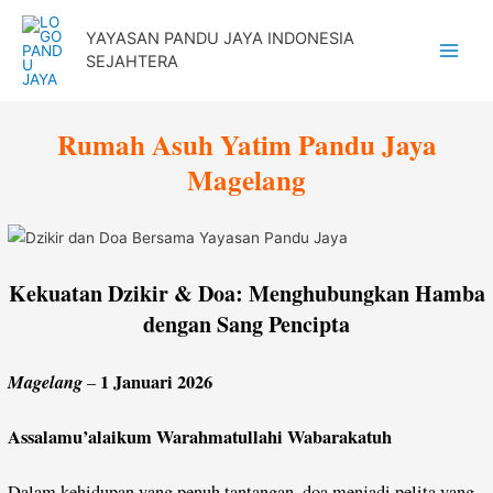
Lewati
YAYASAN PANDU JAYA INDONESIA
ke
SEJAHTERA
Main
konten
Menu
Rumah Asuh Yatim Pandu Jaya
Magelang
Kekuatan Dzikir & Doa: Menghubungkan Hamba
dengan Sang Pencipta
Magelang
1 Januari 2026
–
Assalamu’alaikum Warahmatullahi Wabarakatuh
Dalam kehidupan yang penuh tantangan, doa menjadi pelita yang