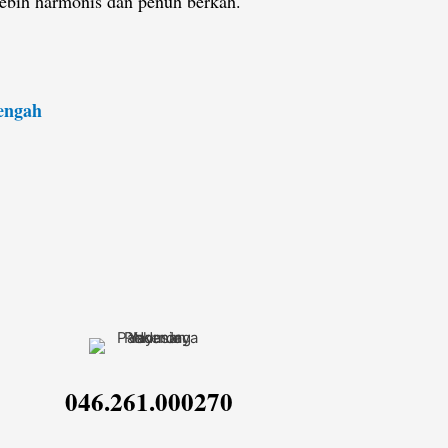
lebih harmonis dan penuh berkah.
Tengah
046.261.000270