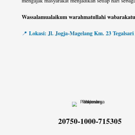
mengajak masyarakat menjadikan setiap hari sebaga
Wassalamualaikum warahmatullahi wabarakat
Lokasi: Jl. Jogja-Magelang Km. 23 Tegalsari
📍
20750-1000-715305