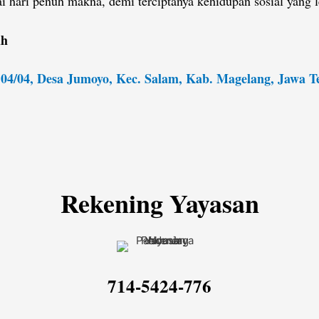
i hari penuh makna, demi terciptanya kehidupan sosial yang 
uh
 04/04, Desa Jumoyo, Kec. Salam, Kab. Magelang, Jawa 
Rekening Yayasan
714-5424-776